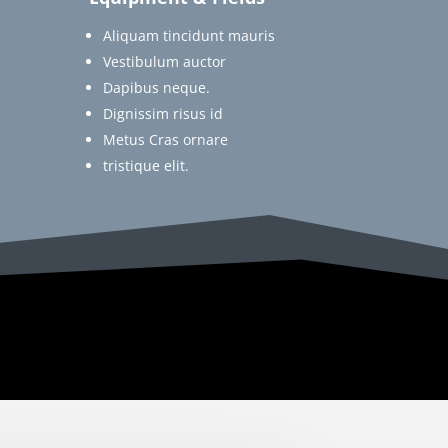
Aliquam tincidunt mauris
Vestibulum auctor
Dapibus neque.
Dignissim risus id
Metus Cras ornare
tristique elit.