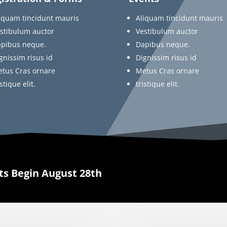
iquam tincidunt mauris
Aliquam tincidunt mauris
stibulum auctor
Vestibulum auctor
pibus neque.
Dapibus neque.
gnissim risus id
Dignissim risus id
tus Cras ornare
Metus Cras ornare
istique elit.
tristique elit.
s Begin August 28th