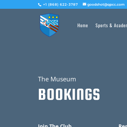
+1 (868) 622-3787
goodshot@qpcc.com
Home
Sports & Acade
The Museum
BOOKINGS
Join The Club
Reg