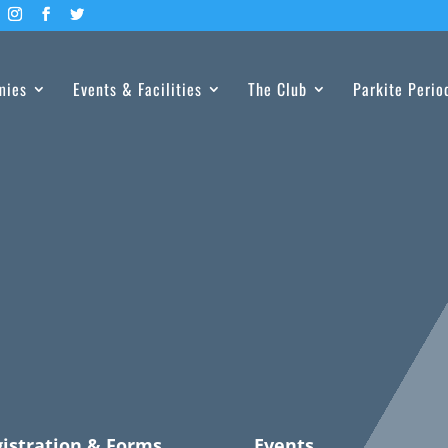
mies
Events & Facilities
The Club
Parkite Perio
istration & Forms
Events