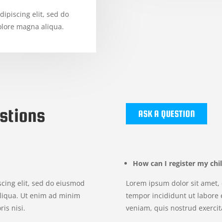
ipiscing elit, sed do
olore magna aliqua.
stions
ASK A QUESTION
How can I register my chi
scing elit, sed do eiusmod
Lorem ipsum dolor sit amet, 
aliqua. Ut enim ad minim
tempor incididunt ut labore
is nisi.
veniam, quis nostrud exercita