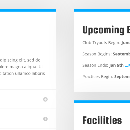
Upcoming 
Club Tryouts Begin:
June
Season Begins:
Septemb
ipiscing elit, sed do
Season Ends:
Jan 5th
…M
olore magna aliqua. Ut
itation ullamco laboris
Practices Begin:
Septem
Facilities