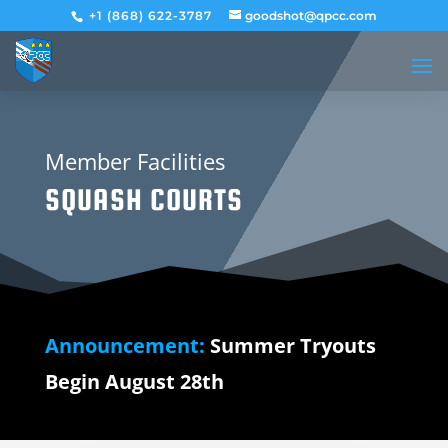
+1 (868) 622-3787
goodshot@qpcc.com
Member Facilities
SQUASH COURTS
Announcement:
Summer Tryouts
Begin August 28th